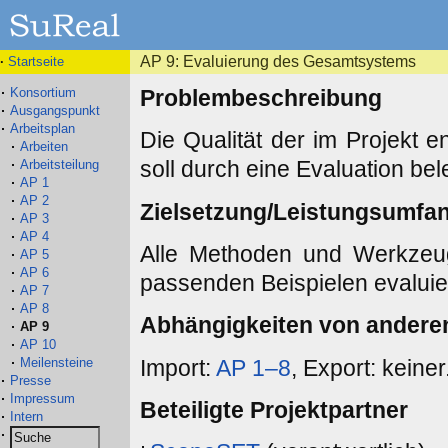
AP 9: Evaluierung des Gesamtsystems
·
Startseite
Konsortium
Problembeschreibung
Ausgangspunkt
Arbeitsplan
Die Qualität der im Projekt
Arbeiten
soll durch eine Evaluation be
Arbeitsteilung
AP 1
AP 2
Zielsetzung/Leistungsumfa
AP 3
AP 4
Alle Methoden und Werkzeu
AP 5
AP 6
passenden Beispielen evaluier
AP 7
AP 8
Abhängigkeiten von andere
AP 9
AP 10
Import:
AP 1–8
, Export: keiner
Meilensteine
Presse
Impressum
Beteiligte Projektpartner
Intern