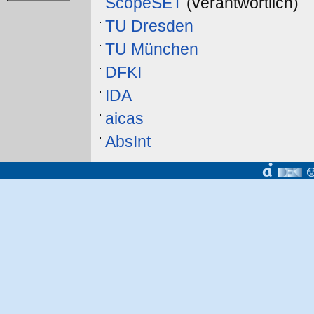
ScopeSET
(verantwortlich)
TU Dresden
TU München
DFKI
IDA
aicas
AbsInt